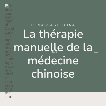
Aller
MA
au
ME
contenu
LE MASSAGE TUINA
La thérapie
manuelle de la
EN
médecine
chinoise